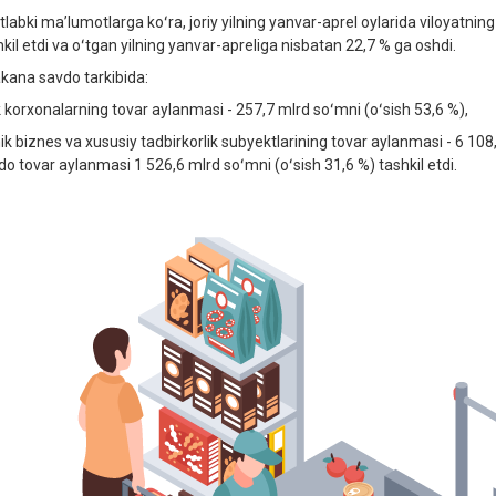
tlabki maʼlumotlarga koʻra, joriy yilning yanvar-aprel oylarida viloyatn
hkil etdi va oʻtgan yilning yanvar-apreliga nisbatan 22,7 % ga oshdi.
kana savdo tarkibida:
ik korxonalarning tovar aylanmasi - 257,7 mlrd soʻmni (oʻsish 53,6 %),
hik biznes va xususiy tadbirkorlik subyektlarining tovar aylanmasi - 6 
do tovar aylanmasi 1 526,6 mlrd soʻmni (oʻsish 31,6 %) tashkil etdi.