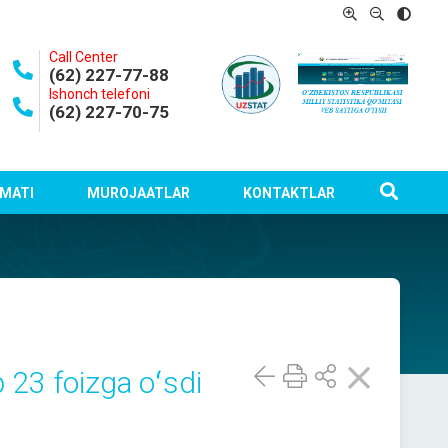
Call Center
(62) 227-77-88
Ishonch telefoni
(62) 227-70-75
MATI
MUROJAATLAR
KONTAKTLAR
 23 foizga oʻsdi