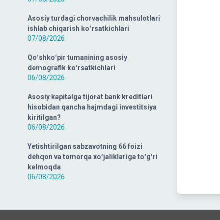
Asosiy turdagi chorvachilik mahsulotlari
ishlab chiqarish koʻrsatkichlari
07/08/2026
Qoʻshkoʻpir tumanining asosiy
demografik koʻrsatkichlari
06/08/2026
Asosiy kapitalga tijorat bank kreditlari
hisobidan qancha hajmdagi investitsiya
kiritilgan?
06/08/2026
Yetishtirilgan sabzavotning 66 foizi
dehqon va tomorqa xoʻjaliklariga toʻgʻri
kelmoqda
06/08/2026