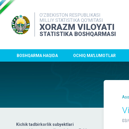
O'ZBEKISTON RESPUBLIKASI
MILLIY STATISTIKA QO'MITASI
XORAZM VILOYATI
STATISTIKA BOSHQARMASI
BOSHQARMA HAQIDA
OCHIQ MA'LUMOTLAR
Aso
V
03/
Kichik tadbirkorlik subyektlari