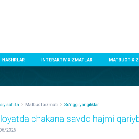
NASHRLAR
INTERAKTIV XIZMATLAR
MATBUOT XIZ
siy sahifa
Matbuot xizmati
So'nggi yangiliklar
iloyatda chakana savdo hajmi qariyb
06/2026