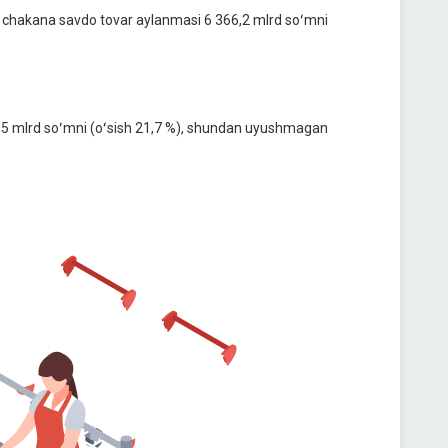
ing chakana savdo tovar aylanmasi 6 366,2 mlrd soʻmni
108,5 mlrd soʻmni (oʻsish 21,7 %), shundan uyushmagan