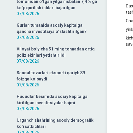
tomonidan oʻtgan yilga nisbatan 7,4 % ga
Das
koʻp qurilish ishlari bajarilgan
tas
07/08/2026
Cha
Gurlan tumanida asosiy kapitalga
yir
qancha investitsiya oʻzlashtirilgan?
07/08/2026
kic
sav
Viloyat boʻyicha 51 ming tonnadan ortiq
poliz ekinlari yetishtirildi
07/08/2026
Sanoat tovarlari eksporti qariyb 89
foizga koʻpaydi
07/08/2026
Hududlar kesimida asosiy kapitalga
kiritilgan investitsiyalar hajmi
07/08/2026
Urganch shahrining asosiy demografik
koʻrsatkichlari
07/08/2026