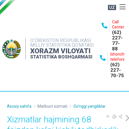
UZ
BOSHQARMA HAQIDA
Call
Center
OCHIQ MA'LUMOTLAR
(62)
227-
NASHRLAR
O'ZBEKISTON RESPUBLIKASI
77-
MILLIY STATISTIKA QO'MITASI
88
INTERAKTIV XIZMATLAR
XORAZM VILOYATI
Ishonch
STATISTIKA BOSHQARMASI
MATBUOT XIZMATI
telefoni
(62)
MUROJAATLAR
227-
70-75
KONTAKTLAR
Asosiy sahifa
Matbuot xizmati
So'nggi yangiliklar
Xizmatlar hajmining 68