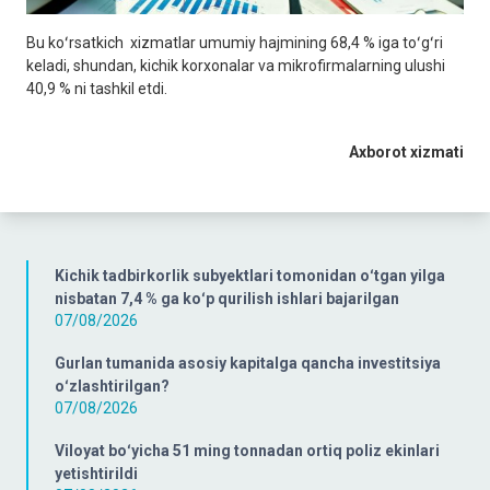
Bu koʻrsatkich xizmatlar umumiy hajmining 68,4 % iga toʻgʻri
keladi, shundan, kichik korxonalar va mikrofirmalarning ulushi
40,9 % ni tashkil etdi.
Axborot xizmati
Kichik tadbirkorlik subyektlari tomonidan oʻtgan yilga
nisbatan 7,4 % ga koʻp qurilish ishlari bajarilgan
07/08/2026
Gurlan tumanida asosiy kapitalga qancha investitsiya
oʻzlashtirilgan?
07/08/2026
Viloyat boʻyicha 51 ming tonnadan ortiq poliz ekinlari
yetishtirildi