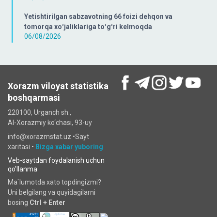
Yetishtirilgan sabzavotning 66 foizi dehqon va
tomorqa xoʻjaliklariga toʻgʻri kelmoqda
06/08/2026
Xorazm viloyat statistika
boshqarmasi
220100, Urganch sh.,
Al-Xorazmiy ko‘chаsi, 93-uy
info@xorazmstat.uz •
Sayt
xaritasi
•
Bizga xabar yuboring
Veb-saytdan foydalanish uchun
qo'llanma
Ma`lumotda xato topdingizmi?
Uni belgilang va quyidagilarni
bosing
Ctrl + Enter