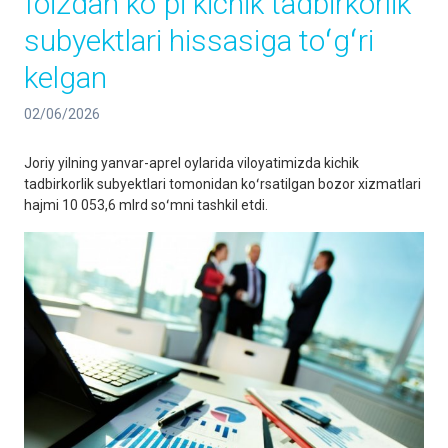
foizdan koʻpi kichik tadbirkorlik
subyektlari hissasiga toʻgʻri
kelgan
02/06/2026
Joriy yilning yanvar-aprel oylarida viloyatimizda kichik
tadbirkorlik subyektlari tomonidan koʻrsatilgan bozor xizmatlari
hajmi 10 053,6 mlrd soʻmni tashkil etdi.