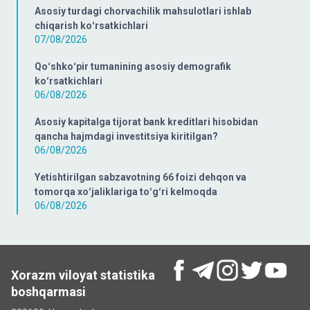
Asosiy turdagi chorvachilik mahsulotlari ishlab
chiqarish koʻrsatkichlari
07/08/2026
Qoʻshkoʻpir tumanining asosiy demografik
koʻrsatkichlari
06/08/2026
Asosiy kapitalga tijorat bank kreditlari hisobidan
qancha hajmdagi investitsiya kiritilgan?
06/08/2026
Yetishtirilgan sabzavotning 66 foizi dehqon va
tomorqa xoʻjaliklariga toʻgʻri kelmoqda
06/08/2026
Xorazm viloyat statistika
boshqarmasi