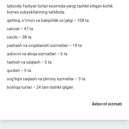
Iqtisodiy faoliyat turlari kesimida yangi tashkil etilgan kichik
biznes subyektlarining tarkibida:
qishloq, oʻrmon va baliqchilik xoʻjaligi – 108 ta
sanoat – 47 ta
savdo – 38 ta
yashash va ovqatlanish xizmatlari – 14 ta
axborot va aloqa xizmatlari – 6 ta
tashish va saqlash – 5 ta
qurilish – 5 ta
sogʻliqni saqlash va ijtimoiy xizmatlar – 3 ta
boshqa turlari – 24 tani tashkil qilgan.
Axborot xizmati