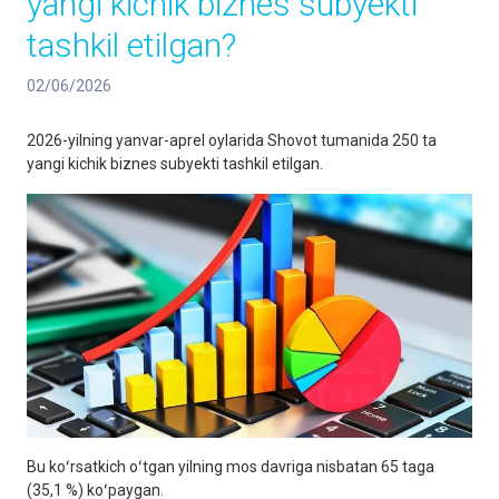
yangi kichik biznes subyekti
tashkil etilgan?
02/06/2026
2026-yilning yanvar-aprel oylarida Shovot tumanida 250 ta
yangi kichik biznes subyekti tashkil etilgan.
Bu koʻrsatkich oʻtgan yilning mos davriga nisbatan 65 taga
(35,1 %) koʻpaygan.