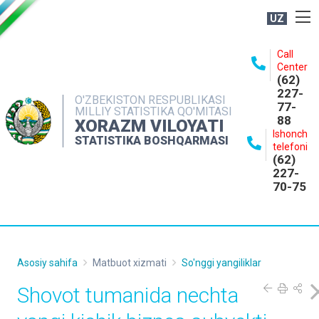
UZ
BOSHQARMA HAQIDA
Call
Center
OCHIQ MA'LUMOTLAR
(62)
227-
NASHRLAR
O'ZBEKISTON RESPUBLIKASI
77-
MILLIY STATISTIKA QO'MITASI
88
INTERAKTIV XIZMATLAR
XORAZM VILOYATI
Ishonch
STATISTIKA BOSHQARMASI
MATBUOT XIZMATI
telefoni
(62)
MUROJAATLAR
227-
70-75
KONTAKTLAR
Asosiy sahifa
Matbuot xizmati
So'nggi yangiliklar
Shovot tumanida nechta