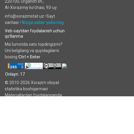
220100, Urganch sh.,
Al-Xorazmiy ko‘chаsi, 93-uy
info@xorazmstat.uz •
Sayt
xaritasi
•
Bizga xabar yuboring
Veb-saytdan foydalanish uchun
qo'llanma
Ma`lumotda xato topdingizmi?
Uni belgilang va quyidagilarni
bosing
Ctrl + Enter
Onlayn: 17
© 2010-2026 Xorazm viloyat
statistika boshqarmasi
Materiallardan foydalanganda
www.xorazmstat.uz havolani
keltirish majburiy.