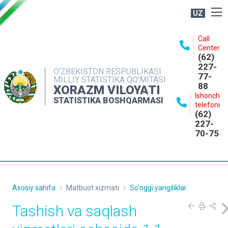
UZ
BOSHQARMA HAQIDA
Call
Center
OCHIQ MA'LUMOTLAR
(62)
227-
NASHRLAR
O'ZBEKISTON RESPUBLIKASI
77-
MILLIY STATISTIKA QO'MITASI
88
INTERAKTIV XIZMATLAR
XORAZM VILOYATI
Ishonch
STATISTIKA BOSHQARMASI
MATBUOT XIZMATI
telefoni
(62)
MUROJAATLAR
227-
70-75
KONTAKTLAR
Asosiy sahifa
Matbuot xizmati
So'nggi yangiliklar
Tashish va saqlash