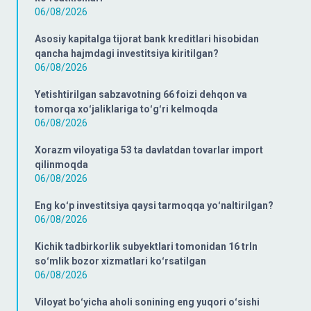
06/08/2026
Asosiy kapitalga tijorat bank kreditlari hisobidan
qancha hajmdagi investitsiya kiritilgan?
06/08/2026
Yetishtirilgan sabzavotning 66 foizi dehqon va
tomorqa xoʻjaliklariga toʻgʻri kelmoqda
06/08/2026
Xorazm viloyatiga 53 ta davlatdan tovarlar import
qilinmoqda
06/08/2026
Eng koʻp investitsiya qaysi tarmoqqa yoʻnaltirilgan?
06/08/2026
Kichik tadbirkorlik subyektlari tomonidan 16 trln
soʻmlik bozor xizmatlari koʻrsatilgan
06/08/2026
Viloyat boʻyicha aholi sonining eng yuqori oʻsishi