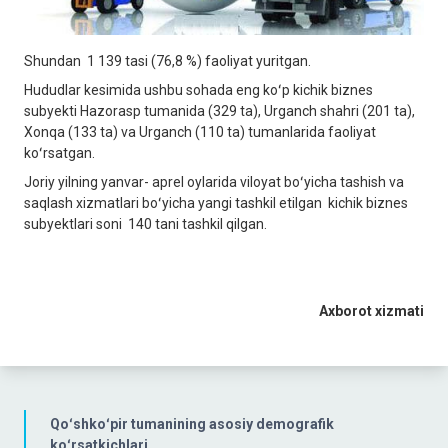
Shundan 1 139 tasi (76,8 %) faoliyat yuritgan.
Hududlar kesimida ushbu sohada eng koʻp kichik biznes
subyekti Hazorasp tumanida (329 ta), Urganch shahri (201 ta),
Xonqa (133 ta) va Urganch (110 ta) tumanlarida faoliyat
koʻrsatgan.
Joriy yilning yanvar- aprel oylarida viloyat boʻyicha tashish va
saqlash xizmatlari boʻyicha yangi tashkil etilgan kichik biznes
subyektlari soni 140 tani tashkil qilgan.
Axborot xizmati
Qoʻshkoʻpir tumanining asosiy demografik
koʻrsatkichlari