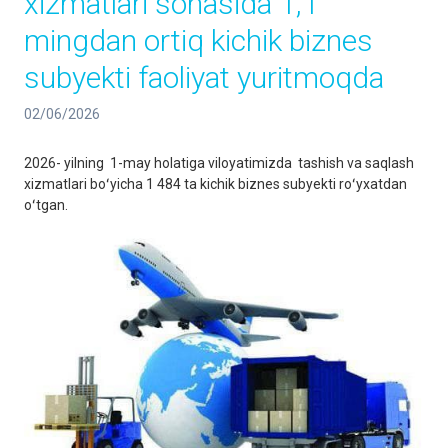
xizmatlari sohasida 1,1
mingdan ortiq kichik biznes
subyekti faoliyat yuritmoqda
02/06/2026
2026- yilning 1-may holatiga viloyatimizda tashish va saqlash
xizmatlari boʻyicha 1 484 ta kichik biznes subyekti roʻyxatdan
oʻtgan.