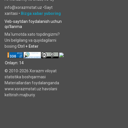
info@xorazmstat.uz •
Sayt
xaritasi
•
Bizga xabar yuboring
Veb-saytdan foydalanish uchun
qo'llanma
Ma`lumotda xato topdingizmi?
Uni belgilang va quyidagilarni
bosing
Ctrl + Enter
Onlayn: 14
© 2010-2026 Xorazm viloyat
statistika boshqarmasi
Materiallardan foydalanganda
www.xorazmstat.uz havolani
keltirish majburiy.