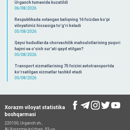
Urganch tumanida kuzatildi
06/08/2026
Respublikada ovlangan baliqning 16 foizdan koʻpi
viloyatimiz hissasiga toʻgʻri keladi
05/08/2026
Qaysi hududlarda chorvachilik mahsulotlarining yuqori
hajmi va oʻsish surʼati qayd etilgan?
05/08/2026
Transport xizmatlarining 75 foizini avtotransportda
koʻrsatilgan xizmatlar tashkil etadi
05/08/2026
Xorazm viloyat statistika
boshqarmasi
220100, Urganch sh.,
Al-Xorazmiy ko‘chаsi, 93-uy