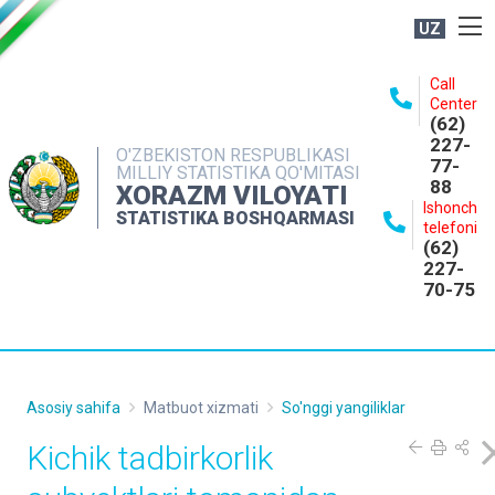
UZ
BOSHQARMA HAQIDA
Call
Center
OCHIQ MA'LUMOTLAR
(62)
227-
NASHRLAR
O'ZBEKISTON RESPUBLIKASI
77-
MILLIY STATISTIKA QO'MITASI
88
INTERAKTIV XIZMATLAR
XORAZM VILOYATI
Ishonch
STATISTIKA BOSHQARMASI
MATBUOT XIZMATI
telefoni
(62)
MUROJAATLAR
227-
70-75
KONTAKTLAR
Asosiy sahifa
Matbuot xizmati
So'nggi yangiliklar
Kichik tadbirkorlik