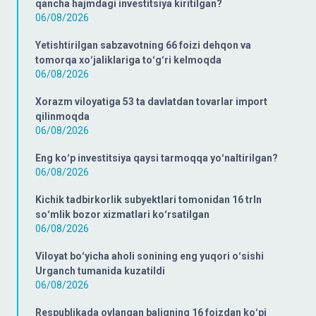
qancha hajmdagi investitsiya kiritilgan?
06/08/2026
Yetishtirilgan sabzavotning 66 foizi dehqon va
tomorqa xoʻjaliklariga toʻgʻri kelmoqda
06/08/2026
Xorazm viloyatiga 53 ta davlatdan tovarlar import
qilinmoqda
06/08/2026
Eng koʻp investitsiya qaysi tarmoqqa yoʻnaltirilgan?
06/08/2026
Kichik tadbirkorlik subyektlari tomonidan 16 trln
soʻmlik bozor xizmatlari koʻrsatilgan
06/08/2026
Viloyat boʻyicha aholi sonining eng yuqori oʻsishi
Urganch tumanida kuzatildi
06/08/2026
Respublikada ovlangan baliqning 16 foizdan koʻpi