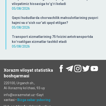
viloyatimiz hissasiga toʻgʻri keladi
05/08/2026
Qaysi hududlarda chorvachilik mahsulotlarining yuqori
hajmi va oʻsish surʼati qayd etilgan?
05/08/2026
Transport xizmatlarining 75 foizini avtotransportda
koʻrsatilgan xizmatlar tashkil etadi
05/08/2026
Xorazm viloyat statistika
boshqarmasi
220100, Urganch sh.,
Al-Xorazmiy ko‘chаsi, 93-uy
info@xorazmstat.uz •
Sayt
xaritasi
•
Bizga xabar yuboring