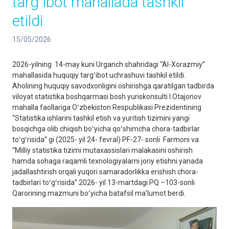
targʻibot mahallada tashkil
etildi
15/05/2026
2026-yilning 14-may kuni Urganch shahridagi “Al-Xorazmiy”
mahallasida huquqiy targʻibot uchrashuvi tashkil etildi.
Aholining huquqiy savodxonligini oshirishga qaratilgan tadbirda
viloyat statistika boshqarmasi bosh yuriskonsulti I.Otajonov
mahalla faollariga Oʻzbekiston Respublikasi Prezidentining
“Statistika ishlarini tashkil etish va yuritish tizimini yangi
bosqichga olib chiqish boʻyicha qoʻshimcha chora-tadbirlar
toʻgʻrisida” gi (2025- yil 24- fevral) PF-27- sonli Farmoni va
“Milliy statistika tizimi mutaxassislari malakasini oshirish
hamda sohaga raqamli texnologiyalarni joriy etishni yanada
jadallashtirish orqali yuqori samaradorlikka erishish chora-
tadbirlari toʻgʻrisida” 2026- yil 13-martdagi PQ –103-sonli
Qarorining mazmuni boʻyicha batafsil maʼlumot berdi.