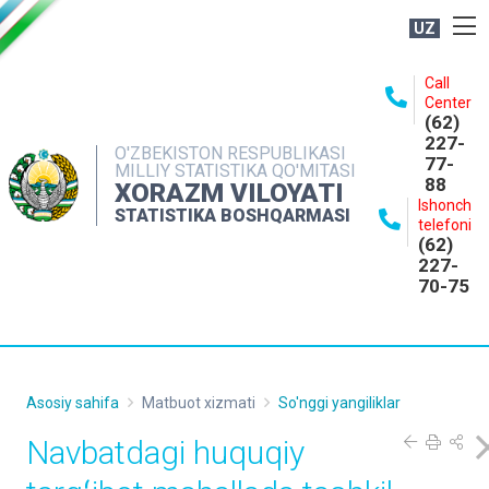
UZ
BOSHQARMA HAQIDA
Call
Center
OCHIQ MA'LUMOTLAR
(62)
227-
NASHRLAR
O'ZBEKISTON RESPUBLIKASI
77-
MILLIY STATISTIKA QO'MITASI
88
INTERAKTIV XIZMATLAR
XORAZM VILOYATI
Ishonch
STATISTIKA BOSHQARMASI
MATBUOT XIZMATI
telefoni
(62)
MUROJAATLAR
227-
70-75
KONTAKTLAR
Asosiy sahifa
Matbuot xizmati
So'nggi yangiliklar
Navbatdagi huquqiy