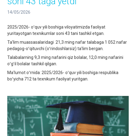
soni 43 taga yetdi
14/05/2026
2025/2026- oʻquv yili boshiga viloyatimizda faoliyat
yuritayotgan texnikumlar soni 43 tani tashkil etgan.
Taʼlim muassasalaridagi 21,3 ming nafar talabaga 1 052 nafar
pedagog-oʻqituvchi (oʻrindoshlarsiz) taʼlim bergan.
Talabalarning 9,3 ming nafarini qiz bolalar, 12,0 ming nafarini
oʻgʻil bolalar tashkil qilgan.
Maʼlumot oʻrnida: 2025/2026- oʻquv yili boshiga respublika
boʻyicha 712 ta texnikum faoliyat yuritgan.