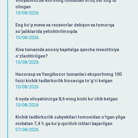
Viloyatimizda 430 ming tonnadan ortiq sut sogʻib
olingan
10/08/2026
Eng koʻp meva va rezavorlar dehqon va tomorqa
xoʻjaliklarida yetishtirilmoqda
10/08/2026
Xiva tumanida asosiy kapitalga qancha investitsiya
oʻzlashtirilgan?
10/08/2026
Hazorasp va Yangibozor tumanlari eksportining 100
foizi kichik tadbirkorlik hissasiga toʻgʻri kelgan
10/08/2026
6 oyda viloyatimizga 8,6 ming kishi koʻchib kelgan
10/08/2026
Kichik tadbirkorlik subyektlari tomonidan oʻtgan yilga
nisbatan 7,4 % ga koʻp qurilish ishlari bajarilgan
07/08/2026