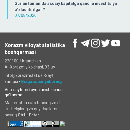
Gurlan tumanida asosiy kapitalga qancha investitsiya
oʻzlashtirilgan?
07/08/2026
Xorazm viloyat statistika
boshqarmasi
220100, Urganch sh.,
Al-Xorazmiy ko‘chаsi, 93-uy
info@xorazmstat.uz •
Sayt
xaritasi
•
Bizga xabar yuboring
Veb-saytdan foydalanish uchun
qo'llanma
Ma`lumotda xato topdingizmi?
Uni belgilang va quyidagilarni
bosing
Ctrl + Enter