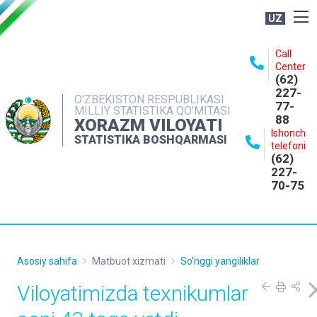
UZ
BOSHQARMA HAQIDA
Call
Center
OCHIQ MA'LUMOTLAR
(62)
227-
NASHRLAR
O'ZBEKISTON RESPUBLIKASI
77-
MILLIY STATISTIKA QO'MITASI
88
INTERAKTIV XIZMATLAR
XORAZM VILOYATI
Ishonch
STATISTIKA BOSHQARMASI
MATBUOT XIZMATI
telefoni
(62)
MUROJAATLAR
227-
70-75
KONTAKTLAR
Asosiy sahifa
Matbuot xizmati
So'nggi yangiliklar
Viloyatimizda texnikumlar