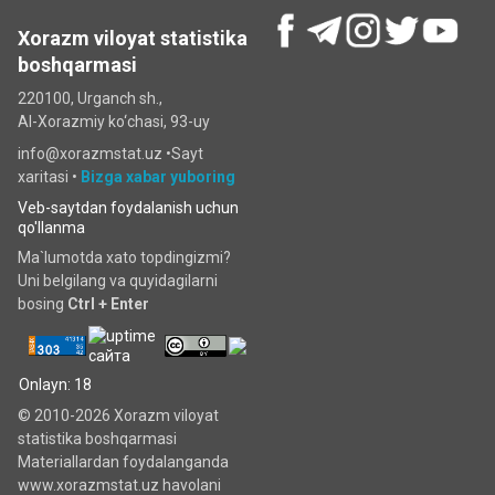
Xorazm viloyat statistika
boshqarmasi
220100, Urganch sh.,
Al-Xorazmiy ko‘chаsi, 93-uy
info@xorazmstat.uz •
Sayt
xaritasi
•
Bizga xabar yuboring
Veb-saytdan foydalanish uchun
qo'llanma
Ma`lumotda xato topdingizmi?
Uni belgilang va quyidagilarni
bosing
Ctrl + Enter
Onlayn: 18
© 2010-2026 Xorazm viloyat
statistika boshqarmasi
Materiallardan foydalanganda
www.xorazmstat.uz havolani