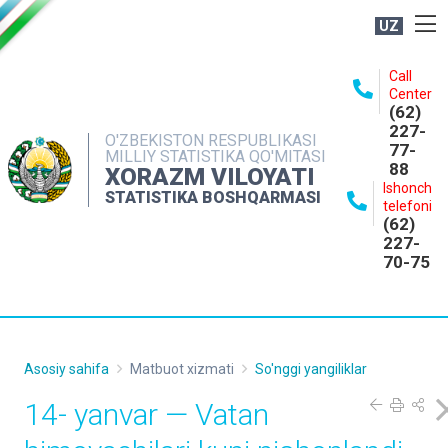
UZ
BOSHQARMA HAQIDA
Call
Center
OCHIQ MA'LUMOTLAR
(62)
227-
NASHRLAR
O'ZBEKISTON RESPUBLIKASI
77-
MILLIY STATISTIKA QO'MITASI
88
INTERAKTIV XIZMATLAR
XORAZM VILOYATI
Ishonch
STATISTIKA BOSHQARMASI
MATBUOT XIZMATI
telefoni
(62)
MUROJAATLAR
227-
70-75
KONTAKTLAR
Asosiy sahifa
Matbuot xizmati
So'nggi yangiliklar
14- yanvar — Vatan