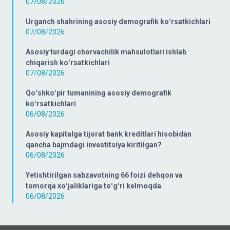
07/08/2026
Urganch shahrining asosiy demografik koʻrsatkichlari
07/08/2026
Asosiy turdagi chorvachilik mahsulotlari ishlab
chiqarish koʻrsatkichlari
07/08/2026
Qoʻshkoʻpir tumanining asosiy demografik
koʻrsatkichlari
06/08/2026
Asosiy kapitalga tijorat bank kreditlari hisobidan
qancha hajmdagi investitsiya kiritilgan?
06/08/2026
Yetishtirilgan sabzavotning 66 foizi dehqon va
tomorqa xoʻjaliklariga toʻgʻri kelmoqda
06/08/2026