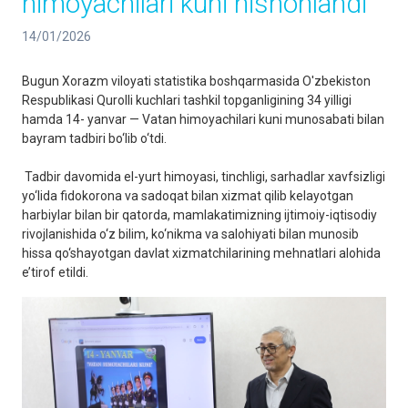
himoyachilari kuni nishonlandi
14/01/2026
Bugun Xorazm viloyati statistika boshqarmasida O'zbekiston
Respublikasi Qurolli kuchlari tashkil topganligining 34 yilligi
hamda 14- yanvar — Vatan himoyachilari kuni munosabati bilan
bayram tadbiri bo‘lib o‘tdi.
Tadbir davomida el-yurt himoyasi, tinchligi, sarhadlar xavfsizligi
yo‘lida fidokorona va sadoqat bilan xizmat qilib kelayotgan
harbiylar bilan bir qatorda, mamlakatimizning ijtimoiy-iqtisodiy
rivojlanishida o‘z bilim, ko‘nikma va salohiyati bilan munosib
hissa qo‘shayotgan davlat xizmatchilarining mehnatlari alohida
e’tirof etildi.