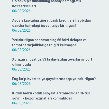
Qoʻshkoʻpir tumanining asosiy demografik
koʻrsatkichlari
06/08/2026
Asosiy kapitalga tijorat bank kreditlari hisobidan
qancha hajmdagi investitsiya kiritilgan?
06/08/2026
Yetishtirilgan sabzavotning 66 foizi dehqon va
tomorqa xoʻjaliklariga toʻgʻri kelmoqda
06/08/2026
Xorazm viloyatiga 53 ta davlatdan tovarlar import
qilinmoqda
06/08/2026
Eng koʻp investitsiya qaysi tarmoqqa yoʻnaltirilgan?
06/08/2026
Kichik tadbirkorlik subyektlari tomonidan 16 trln
soʻmlik bozor xizmatlari koʻrsatilgan
06/08/2026