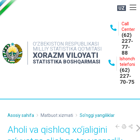
UZ
BOSHQARMA HAQIDA
Call
Center
OCHIQ MA'LUMOTLAR
(62)
227-
NASHRLAR
O'ZBEKISTON RESPUBLIKASI
77-
MILLIY STATISTIKA QO'MITASI
88
INTERAKTIV XIZMATLAR
XORAZM VILOYATI
Ishonch
STATISTIKA BOSHQARMASI
MATBUOT XIZMATI
telefoni
(62)
MUROJAATLAR
227-
70-75
KONTAKTLAR
Asosiy sahifa
Matbuot xizmati
So'nggi yangiliklar
Aholi va qishloq xo‘jaligini