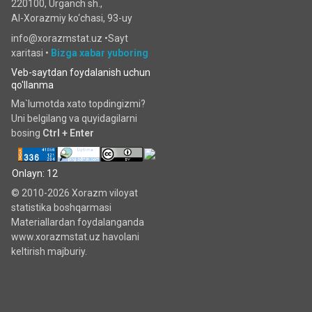
220100, Urganch sh.,
Al-Xorazmiy ko‘chаsi, 93-uy
info@xorazmstat.uz •
Sayt
xaritasi
•
Bizga xabar yuboring
Veb-saytdan foydalanish uchun
qo'llanma
Ma`lumotda xato topdingizmi?
Uni belgilang va quyidagilarni
bosing
Ctrl + Enter
Onlayn: 12
© 2010-2026 Xorazm viloyat
statistika boshqarmasi
Materiallardan foydalanganda
www.xorazmstat.uz havolani
keltirish majburiy.