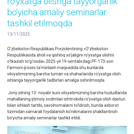
ro‘yxatga olishga tayyorgarlik
bo‘yicha amaliy seminarlar
tashkil etilmoqda
13/11/2025
O‘zbekiston Respublikasi Prezidentining «O‘zbekiston
Respublikasida aholi va qishloq xo‘jaligini ro‘yxatga olishni
o‘tkazish to‘g‘risida» 2025-yil 19-sentabrdagi PF-173-son
Farmoni ijrosini ta’minlash maqsadida shu kunlarda
viloyatimizning barcha tuman va shaharlarida ro‘yxatga olish
ishlariga tayyorgarlik tadbirlari amalga oshirilmoqda.
Joriy yilning 13- noyabr kuni viloyatimizning barcha hududlarida
mahallaning ijtimoiy xodimlari ishtirokida ro‘yxatga olish dasturi
bilan ishlash tartibi, savolnomalarni to‘ldirish, bunda axborot
tizimidan samarali foydalanish ko'nikmalarini shakllantirish
bo‘yicha amaliy seminarlar tashkil etildi.