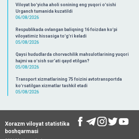
Viloyat boʻyicha aholi sonining eng yuqori oʻsishi
Urganch tumanida kuzatildi
06/08/2026
Respublikada ovlangan baliqning 16 foizdan koʻpi
viloyatimiz hissasiga toʻgʻri keladi
05/08/2026
Qaysi hududlarda chorvachilik mahsulotlarining yuqori
hajmi va oʻsish surʼati qayd etilgan?
05/08/2026
Transport xizmatlarining 75 foizini avtotransportda
koʻrsatilgan xizmatlar tashkil etadi
05/08/2026
Xorazm viloyat statistika
boshqarmasi