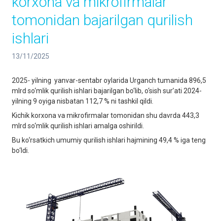
korxona va mikrofirmalar
tomonidan bajarilgan qurilish
ishlari
13/11/2025
2025- yilning yanvar-sentabr oylarida Urganch tumanida 896,5
mlrd so‘mlik qurilish ishlari bajarilgan bo‘lib, o‘sish sur’ati 2024-
yilning 9 oyiga nisbatan 112,7 % ni tashkil qildi.
Kichik korxona va mikrofirmalar tomonidan shu davrda 443,3
mlrd so‘mlik qurilish ishlari amalga oshirildi.
Bu ko‘rsatkich umumiy qurilish ishlari hajmining 49,4 % iga teng
bo‘ldi.