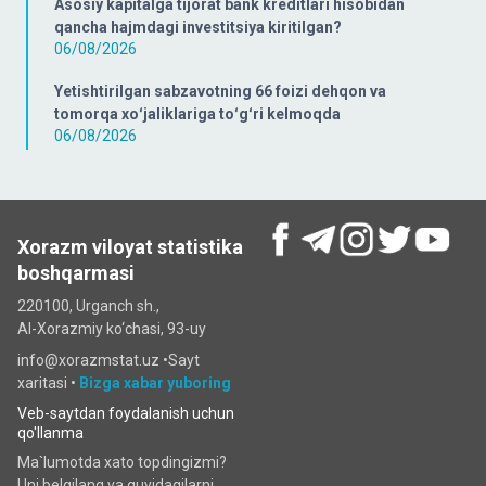
Asosiy kapitalga tijorat bank kreditlari hisobidan
qancha hajmdagi investitsiya kiritilgan?
06/08/2026
Yetishtirilgan sabzavotning 66 foizi dehqon va
tomorqa xoʻjaliklariga toʻgʻri kelmoqda
06/08/2026
Xorazm viloyat statistika
boshqarmasi
220100, Urganch sh.,
Al-Xorazmiy ko‘chаsi, 93-uy
info@xorazmstat.uz •
Sayt
xaritasi
•
Bizga xabar yuboring
Veb-saytdan foydalanish uchun
qo'llanma
Ma`lumotda xato topdingizmi?
Uni belgilang va quyidagilarni