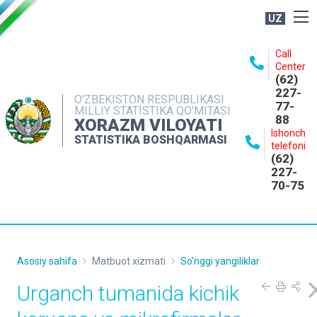
UZ
BOSHQARMA HAQIDA
Call
Center
OCHIQ MA'LUMOTLAR
(62)
227-
NASHRLAR
O'ZBEKISTON RESPUBLIKASI
77-
MILLIY STATISTIKA QO'MITASI
88
INTERAKTIV XIZMATLAR
XORAZM VILOYATI
Ishonch
STATISTIKA BOSHQARMASI
MATBUOT XIZMATI
telefoni
(62)
MUROJAATLAR
227-
70-75
KONTAKTLAR
Asosiy sahifa
Matbuot xizmati
So'nggi yangiliklar
Urganch tumanida kichik