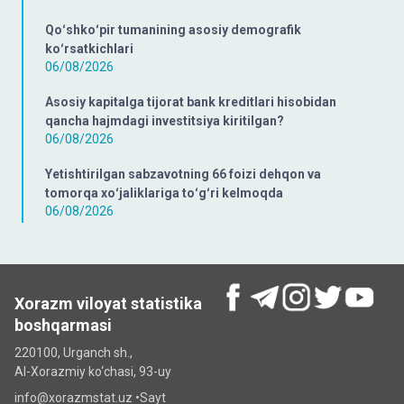
Qoʻshkoʻpir tumanining asosiy demografik
koʻrsatkichlari
06/08/2026
Asosiy kapitalga tijorat bank kreditlari hisobidan
qancha hajmdagi investitsiya kiritilgan?
06/08/2026
Yetishtirilgan sabzavotning 66 foizi dehqon va
tomorqa xoʻjaliklariga toʻgʻri kelmoqda
06/08/2026
Xorazm viloyat statistika
boshqarmasi
220100, Urganch sh.,
Al-Xorazmiy ko‘chаsi, 93-uy
info@xorazmstat.uz •
Sayt