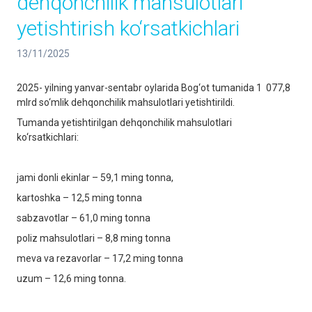
dehqonchilik mahsulotlari
yetishtirish ko‘rsatkichlari
13/11/2025
2025- yilning yanvar-sentabr oylarida Bog‘ot tumanida 1 077,8
mlrd so‘mlik dehqonchilik mahsulotlari yetishtirildi.
Tumanda yetishtirilgan dehqonchilik mahsulotlari
ko‘rsatkichlari:
jami donli ekinlar – 59,1 ming tonna,
kartoshka – 12,5 ming tonna
sabzavotlar – 61,0 ming tonna
poliz mahsulotlari – 8,8 ming tonna
meva va rezavorlar – 17,2 ming tonna
uzum – 12,6 ming tonna.