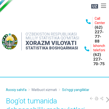
UZ
BOSHQARMA HAQIDA
Call
Center
OCHIQ MA'LUMOTLAR
(62)
227-
NASHRLAR
O'ZBEKISTON RESPUBLIKASI
77-
MILLIY STATISTIKA QO'MITASI
88
INTERAKTIV XIZMATLAR
XORAZM VILOYATI
Ishonch
STATISTIKA BOSHQARMASI
MATBUOT XIZMATI
telefoni
(62)
MUROJAATLAR
227-
70-75
KONTAKTLAR
Asosiy sahifa
Matbuot xizmati
So'nggi yangiliklar
Bog‘ot tumanida