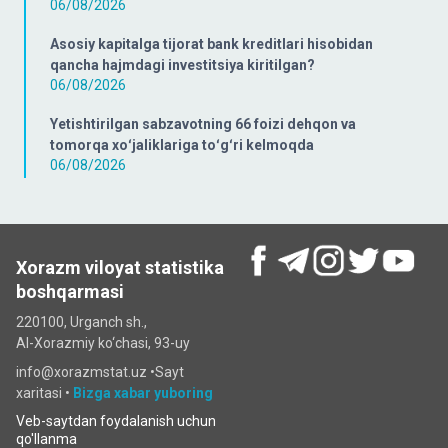
06/08/2026
Asosiy kapitalga tijorat bank kreditlari hisobidan
qancha hajmdagi investitsiya kiritilgan?
06/08/2026
Yetishtirilgan sabzavotning 66 foizi dehqon va
tomorqa xoʻjaliklariga toʻgʻri kelmoqda
06/08/2026
Xorazm viloyat statistika
boshqarmasi
220100, Urganch sh.,
Al-Xorazmiy ko‘chаsi, 93-uy
info@xorazmstat.uz •
Sayt
xaritasi
•
Bizga xabar yuboring
Veb-saytdan foydalanish uchun
qo'llanma