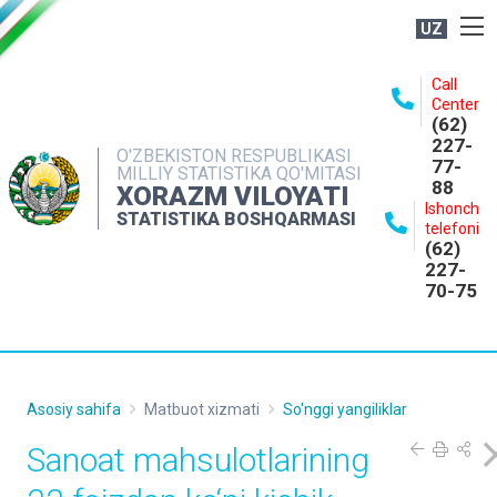
UZ
BOSHQARMA HAQIDA
Call
Center
OCHIQ MA'LUMOTLAR
(62)
227-
NASHRLAR
O'ZBEKISTON RESPUBLIKASI
77-
MILLIY STATISTIKA QO'MITASI
88
INTERAKTIV XIZMATLAR
XORAZM VILOYATI
Ishonch
STATISTIKA BOSHQARMASI
MATBUOT XIZMATI
telefoni
(62)
MUROJAATLAR
227-
70-75
KONTAKTLAR
Asosiy sahifa
Matbuot xizmati
So'nggi yangiliklar
Sanoat mahsulotlarining