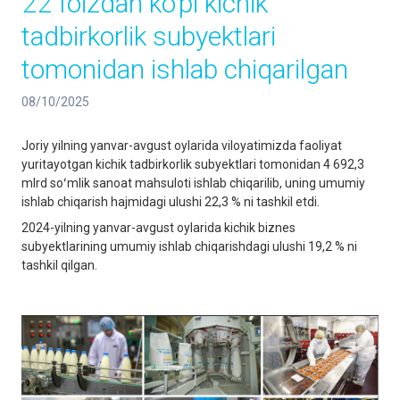
22 foizdan ko‘pi kichik
tadbirkorlik subyektlari
tomonidan ishlab chiqarilgan
08/10/2025
Joriy yilning yanvar-avgust oylarida viloyatimizda faoliyat
yuritayotgan kichik tadbirkorlik subyektlari tomonidan 4 692,3
mlrd soʻmlik sanoat mahsuloti ishlab chiqarilib, uning umumiy
ishlab chiqarish hajmidagi ulushi 22,3 % ni tashkil etdi.
2024-yilning yanvar-avgust oylarida kichik biznes
subyektlarining umumiy ishlab chiqarishdagi ulushi 19,2 % ni
tashkil qilgan.