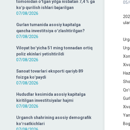
tomonidan oʻtgan yilga nisbatan 7,4 % ga
05/
koʻp qurilish ishlari bajarilgan
07/08/2026
202
ula
Gurlan tumanida asosiy kapitalga
qancha investitsiya oʻzlashtirilgan?
07/08/2026
Urg
Viloyat boʻyicha 51 ming tonnadan ortiq
Urg
poliz ekinlari yetishtirildi
Xon
07/08/2026
Xiv
Sanoat tovarlari eksporti qariyb 89
Haz
foizga koʻpaydi
Sho
07/08/2026
Qoʻ
Hududlar kesimida asosiy kapitalga
Gur
kiritilgan investitsiyalar hajmi
07/08/2026
Xiv
Yan
Urganch shahrining asosiy demografik
koʻrsatkichlari
Bog
07/08/2026