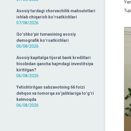
Yan
Tup
Asosiy turdagi chorvachilik mahsulotlari
ishlab chiqarish koʻrsatkichlari
07/08/2026
Qoʻshkoʻpir tumanining asosiy
demografik koʻrsatkichlari
06/08/2026
Asosiy kapitalga tijorat bank kreditlari
hisobidan qancha hajmdagi investitsiya
kiritilgan?
06/08/2026
Yetishtirilgan sabzavotning 66 foizi
dehqon va tomorqa xoʻjaliklariga toʻgʻri
kelmoqda
06/08/2026