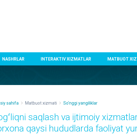
NASHRLAR
INTERAKTIV XIZMATLAR
MATBUOT XIZ
siy sahifa
Matbuot xizmati
So'nggi yangiliklar
ogʻliqni saqlash va ijtimoiy xizmatl
orxona qaysi hududlarda faoliyat y