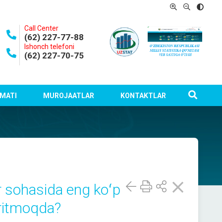
Call Center
(62) 227-77-88
Ishonch telefoni
(62) 227-70-75
MATI
MUROJAATLAR
KONTAKTLAR
ar sohasida eng koʻp
uritmoqda?