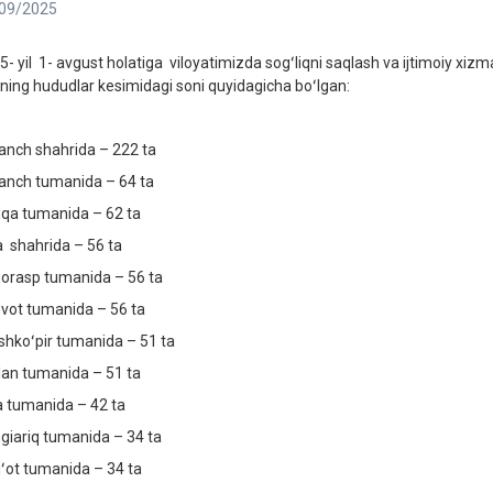
09/2025
5- yil 1- avgust holatiga viloyatimizda sogʻliqni saqlash va ijtimoiy xizm
rning hududlar kesimidagi soni quyidagicha boʻlgan:
anch shahrida – 222 ta
anch tumanida – 64 ta
qa tumanida – 62 ta
a shahrida – 56 ta
orasp tumanida – 56 ta
vot tumanida – 56 ta
shkoʻpir tumanida – 51 ta
lan tumanida – 51 ta
a tumanida – 42 ta
giariq tumanida – 34 ta
ʻot tumanida – 34 ta