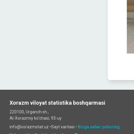
Xorazm viloyat statistika boshqarmasi
220100, Urganch sh.,
Al-Xorazmiy ko‘chаsi, 93-uy
info@xorazmstat.uz •
Sayt xaritasi
•
Bizga xabar yuboring