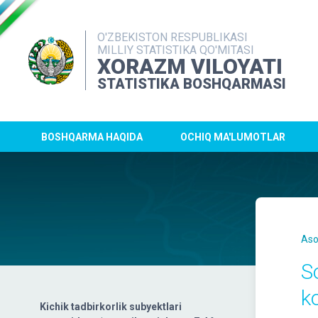
O'ZBEKISTON RESPUBLIKASI
MILLIY STATISTIKA QO'MITASI
XORAZM VILOYATI
STATISTIKA BOSHQARMASI
BOSHQARMA HAQIDA
OCHIQ MA'LUMOTLAR
Aso
S
k
Kichik tadbirkorlik subyektlari