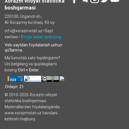
Xorazm viloyat statistika
boshqarmasi
220100, Urganch sh.,
Al-Xorazmiy ko‘chаsi, 93-uy
info@xorazmstat.uz •
Sayt
xaritasi
•
Bizga xabar yuboring
Veb-saytdan foydalanish uchun
qo'llanma
Ma`lumotda xato topdingizmi?
Uni belgilang va quyidagilarni
bosing
Ctrl + Enter
Onlayn: 21
© 2010-2026 Xorazm viloyat
statistika boshqarmasi
Materiallardan foydalanganda
www.xorazmstat.uz havolani
keltirish majburiy.