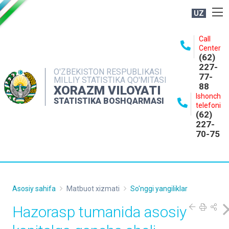
UZ
BOSHQARMA HAQIDA
Call
Center
OCHIQ MA'LUMOTLAR
(62)
227-
NASHRLAR
O'ZBEKISTON RESPUBLIKASI
77-
MILLIY STATISTIKA QO'MITASI
88
INTERAKTIV XIZMATLAR
XORAZM VILOYATI
Ishonch
STATISTIKA BOSHQARMASI
MATBUOT XIZMATI
telefoni
(62)
MUROJAATLAR
227-
70-75
KONTAKTLAR
Asosiy sahifa
Matbuot xizmati
So'nggi yangiliklar
Hazorasp tumanida asosiy