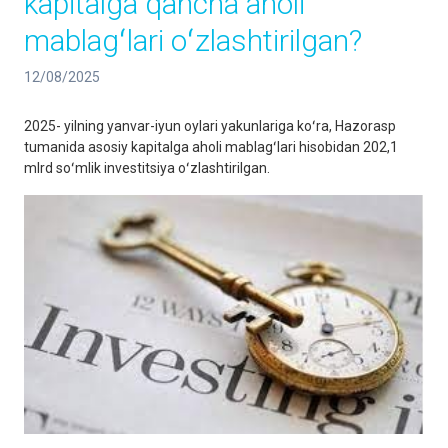
kapitalga qancha aholi
mablagʻlari oʻzlashtirilgan?
12/08/2025
2025- yilning yanvar-iyun oylari yakunlariga koʻra, Hazorasp
tumanida asosiy kapitalga aholi mablagʻlari hisobidan 202,1
mlrd soʻmlik investitsiya oʻzlashtirilgan.