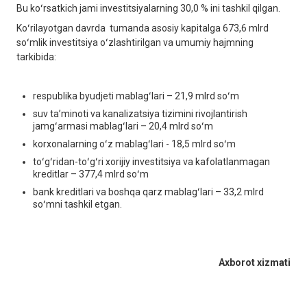
Bu koʻrsatkich jami investitsiyalarning 30,0 % ini tashkil qilgan.
Koʻrilayotgan davrda tumanda asosiy kapitalga 673,6 mlrd
soʻmlik investitsiya oʻzlashtirilgan va umumiy hajmning
tarkibida:
respublika byudjeti mablagʻlari – 21,9 mlrd soʻm
suv taʼminoti va kanalizatsiya tizimini rivojlantirish
jamgʻarmasi mablagʻlari – 20,4 mlrd soʻm
korxonalarning oʻz mablagʻlari - 18,5 mlrd soʻm
toʻgʻridan-toʻgʻri xorijiy investitsiya va kafolatlanmagan
kreditlar – 377,4 mlrd soʻm
bank kreditlari va boshqa qarz mablagʻlari – 33,2 mlrd
soʻmni tashkil etgan.
Axborot xizmati