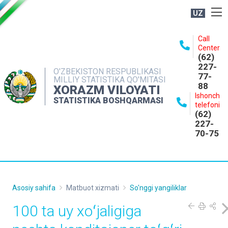
UZ
BOSHQARMA HAQIDA
Call
Center
OCHIQ MA'LUMOTLAR
(62)
227-
NASHRLAR
O'ZBEKISTON RESPUBLIKASI
77-
MILLIY STATISTIKA QO'MITASI
88
INTERAKTIV XIZMATLAR
XORAZM VILOYATI
Ishonch
STATISTIKA BOSHQARMASI
MATBUOT XIZMATI
telefoni
(62)
MUROJAATLAR
227-
70-75
KONTAKTLAR
Asosiy sahifa
Matbuot xizmati
So'nggi yangiliklar
100 ta uy xoʻjaligiga