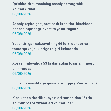
Qoʻshkoʻpir tumanining asosiy demografik
koʻrsatkichlari
06/08/2026
Asosiy kapitalga tijorat bank kreditlari hisobidan
qancha hajmdagi investitsiya kiritilgan?
06/08/2026
Yetishtirilgan sabzavotning 66 foizi dehqon va
tomorqa xoʻjaliklariga toʻgʻri kelmoqda
06/08/2026
Xorazm viloyatiga 53 ta davlatdan tovarlar import
qilinmoqda
06/08/2026
Eng koʻp investitsiya qaysi tarmoqqa yoʻnaltirilgan?
06/08/2026
Kichik tadbirkorlik subyektlari tomonidan 16 trln
soʻmlik bozor xizmatlari koʻrsatilgan
06/08/2026