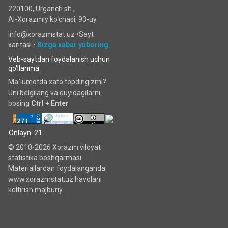
220100, Urganch sh.,
Al-Xorazmiy ko‘chаsi, 93-uy
info@xorazmstat.uz •
Sayt
xaritasi
•
Bizga xabar yuboring
Veb-saytdan foydalanish uchun
qo'llanma
Ma`lumotda xato topdingizmi?
Uni belgilang va quyidagilarni
bosing
Ctrl + Enter
Onlayn: 21
© 2010-2026 Xorazm viloyat
statistika boshqarmasi
Materiallardan foydalanganda
www.xorazmstat.uz havolani
keltirish majburiy.