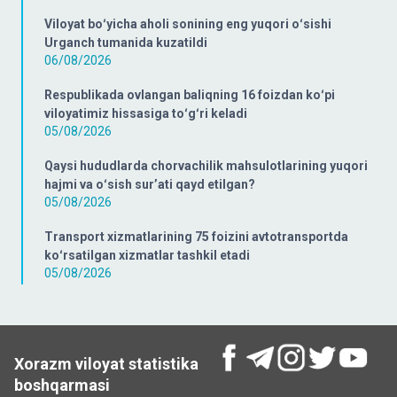
Viloyat boʻyicha aholi sonining eng yuqori oʻsishi
Urganch tumanida kuzatildi
06/08/2026
Respublikada ovlangan baliqning 16 foizdan koʻpi
viloyatimiz hissasiga toʻgʻri keladi
05/08/2026
Qaysi hududlarda chorvachilik mahsulotlarining yuqori
hajmi va oʻsish surʼati qayd etilgan?
05/08/2026
Transport xizmatlarining 75 foizini avtotransportda
koʻrsatilgan xizmatlar tashkil etadi
05/08/2026
Xorazm viloyat statistika
boshqarmasi