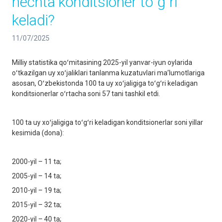
nechta konditsioner toʻgʻri
keladi?
11/07/2025
Milliy statistika qoʻmitasining 2025-yil yanvar-iyun oylarida
oʻtkazilgan uy xoʻjaliklari tanlanma kuzatuvlari maʼlumotlariga
asosan, Oʻzbekistonda 100 ta uy xoʻjaligiga toʻgʻri keladigan
konditsionerlar oʻrtacha soni 57 tani tashkil etdi.
100 ta uy xoʻjaligiga toʻgʻri keladigan konditsionerlar soni yillar
kesimida (dona):
2000-yil – 11 ta;
2005-yil – 14 ta;
2010-yil – 19 ta;
2015-yil – 32 ta;
2020-yil – 40 ta;