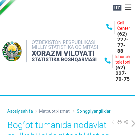
UZ
BOSHQARMA HAQIDA
Call
Center
OCHIQ MA'LUMOTLAR
(62)
227-
NASHRLAR
O'ZBEKISTON RESPUBLIKASI
77-
MILLIY STATISTIKA QO'MITASI
88
INTERAKTIV XIZMATLAR
XORAZM VILOYATI
Ishonch
STATISTIKA BOSHQARMASI
MATBUOT XIZMATI
telefoni
(62)
MUROJAATLAR
227-
70-75
KONTAKTLAR
Asosiy sahifa
Matbuot xizmati
So'nggi yangiliklar
Bogʻot tumanida nodavlat