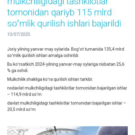
mulkchiligidagi tashkilotlar
tomonidan qariyb 115 mlrd
soʻmlik qurilish ishlari bajarildi
10/07/2025
Joriy yilning yanvar-may oylarida Bogʻot tumanida 135,4 mlrd
soʻmlik qurilish ishlari amalga oshirildi.
Bu koʻrsatkich 2024-yilning yanvar-may oylariga nisbatan 25,6
% ga oshdi.
Mulkchilik shakliga koʻra qurilish ishlari tarkibi:
nodavlat mulkchiligidagi tashkilotlar tomonidan bajarilgan ishlar
– 114,9 mlrd soʻm
davlat mulkchiligidagi tashkilotlar tomonidan bajarilgan ishlar –
20,5 mlrd soʻm.