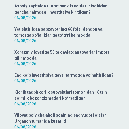
Asosiy kapitalga tijorat bank kreditlari hisobidan
qancha hajmdagi investitsiya kiritilgan?
06/08/2026
Yetishtirilgan sabzavotning 66 foizi dehqon va
tomorqa xoʻjaliklariga toʻgʻri kelmoqda
06/08/2026
Xorazm viloyatiga 53 ta davlatdan tovarlar import
qilinmoqda
06/08/2026
Eng koʻp investitsiya qaysi tarmoqqa yoʻnaltirilgan?
06/08/2026
Kichik tadbirkorlik subyektlari tomonidan 16 trln
soʻmlik bozor xizmatlari koʻrsatilgan
06/08/2026
Viloyat boʻyicha aholi sonining eng yuqori oʻsishi
Urganch tumanida kuzatildi
06/08/2026