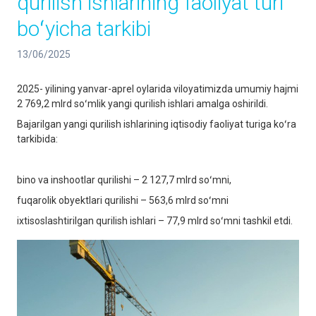
qurilish ishlarining faoliyat turi
boʻyicha tarkibi
13/06/2025
2025- yilining yanvar-aprel oylarida viloyatimizda umumiy hajmi
2 769,2 mlrd soʻmlik yangi qurilish ishlari amalga oshirildi.
Bajarilgan yangi qurilish ishlarining iqtisodiy faoliyat turiga koʻra
tarkibida:
bino va inshootlar qurilishi – 2 127,7 mlrd soʻmni,
fuqarolik obyektlari qurilishi – 563,6 mlrd soʻmni
ixtisoslashtirilgan qurilish ishlari – 77,9 mlrd soʻmni tashkil etdi.