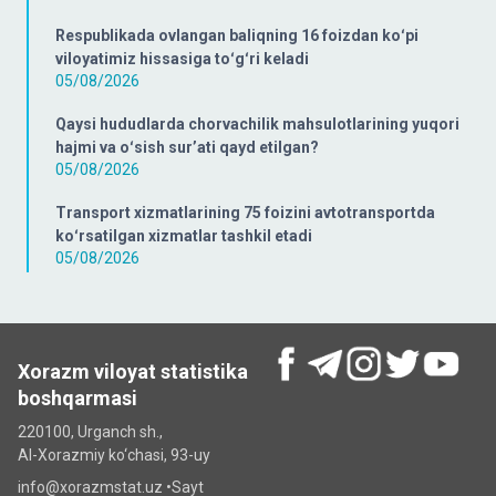
Respublikada ovlangan baliqning 16 foizdan koʻpi
viloyatimiz hissasiga toʻgʻri keladi
05/08/2026
Qaysi hududlarda chorvachilik mahsulotlarining yuqori
hajmi va oʻsish surʼati qayd etilgan?
05/08/2026
Transport xizmatlarining 75 foizini avtotransportda
koʻrsatilgan xizmatlar tashkil etadi
05/08/2026
Xorazm viloyat statistika
boshqarmasi
220100, Urganch sh.,
Al-Xorazmiy ko‘chаsi, 93-uy
info@xorazmstat.uz •
Sayt