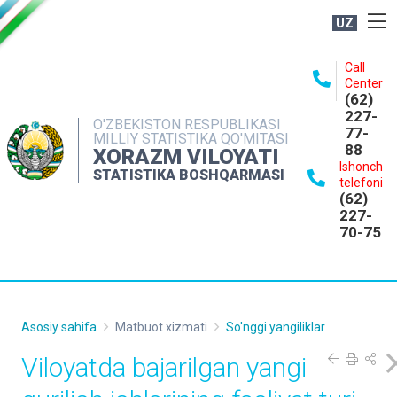
UZ
BOSHQARMA HAQIDA
Call
Center
OCHIQ MA'LUMOTLAR
(62)
227-
NASHRLAR
O'ZBEKISTON RESPUBLIKASI
77-
MILLIY STATISTIKA QO'MITASI
88
INTERAKTIV XIZMATLAR
XORAZM VILOYATI
Ishonch
STATISTIKA BOSHQARMASI
MATBUOT XIZMATI
telefoni
(62)
MUROJAATLAR
227-
70-75
KONTAKTLAR
Asosiy sahifa
Matbuot xizmati
So'nggi yangiliklar
Viloyatda bajarilgan yangi