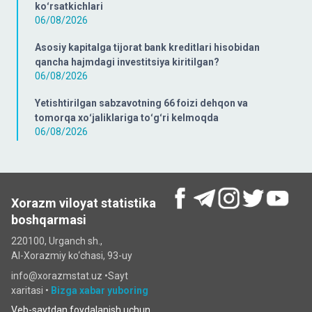
koʻrsatkichlari
06/08/2026
Asosiy kapitalga tijorat bank kreditlari hisobidan
qancha hajmdagi investitsiya kiritilgan?
06/08/2026
Yetishtirilgan sabzavotning 66 foizi dehqon va
tomorqa xoʻjaliklariga toʻgʻri kelmoqda
06/08/2026
Xorazm viloyat statistika
boshqarmasi
220100, Urganch sh.,
Al-Xorazmiy ko‘chаsi, 93-uy
info@xorazmstat.uz •
Sayt
xaritasi
•
Bizga xabar yuboring
Veb-saytdan foydalanish uchun