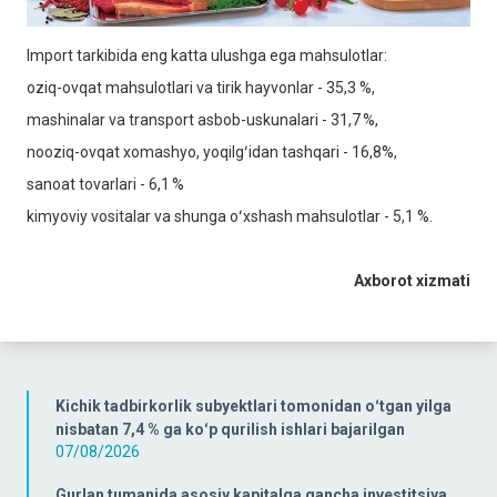
Import tarkibida eng katta ulushga ega mahsulotlar:
oziq-ovqat mahsulotlari va tirik hayvonlar - 35,3 %,
mashinalar va transport asbob-uskunalari - 31,7 %,
nooziq-ovqat xomashyo, yoqilgʻidan tashqari - 16,8%,
sanoat tovarlari - 6,1 %
kimyoviy vositalar va shunga oʻxshash mahsulotlar - 5,1 %.
Axborot xizmati
Kichik tadbirkorlik subyektlari tomonidan oʻtgan yilga
nisbatan 7,4 % ga koʻp qurilish ishlari bajarilgan
07/08/2026
Gurlan tumanida asosiy kapitalga qancha investitsiya