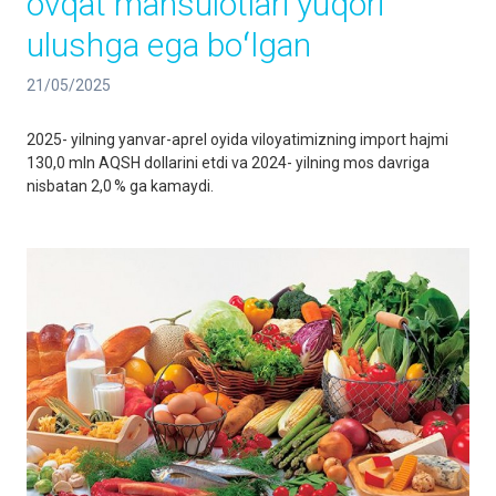
ovqat mahsulotlari yuqori
ulushga ega boʻlgan
21/05/2025
2025- yilning yanvar-aprel oyida viloyatimizning import hajmi
130,0 mln AQSH dollarini etdi va 2024- yilning mos davriga
nisbatan 2,0 % ga kamaydi.