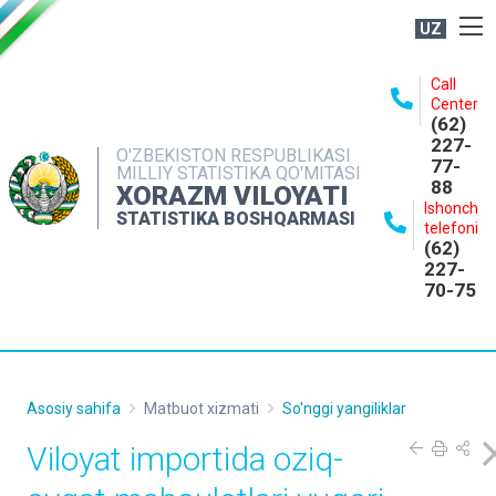
UZ
BOSHQARMA HAQIDA
Call
Center
OCHIQ MA'LUMOTLAR
(62)
227-
NASHRLAR
O'ZBEKISTON RESPUBLIKASI
77-
MILLIY STATISTIKA QO'MITASI
88
INTERAKTIV XIZMATLAR
XORAZM VILOYATI
Ishonch
STATISTIKA BOSHQARMASI
MATBUOT XIZMATI
telefoni
(62)
MUROJAATLAR
227-
70-75
KONTAKTLAR
Asosiy sahifa
Matbuot xizmati
So'nggi yangiliklar
Viloyat importida oziq-