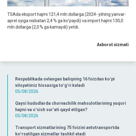
TSAda eksport hajmi 121,4 mln dollarga (2024- yilning yanvar-
aprel oyiga nisbatan 2,4 % ga koʻpaydi) va import hajmi 130,0
mln dollarga (2,0 % ga kamaydi) yetdi.
Axborot xizmati
Respublikada ovlangan baliqning 16 foizdan koʻpi
viloyatimiz hissasiga toʻgʻri keladi
05/08/2026
Qaysi hududlarda chorvachilik mahsulotlarining yuqori
hajmi va oʻsish surʼati qayd etilgan?
05/08/2026
Transport xizmatlarining 75 foizini avtotransportda
koʻrsatilgan xizmatlar tashkil etadi