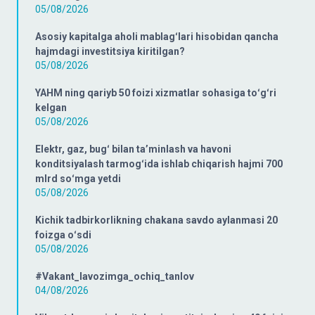
05/08/2026
Asosiy kapitalga aholi mablagʻlari hisobidan qancha
hajmdagi investitsiya kiritilgan?
05/08/2026
YAHM ning qariyb 50 foizi xizmatlar sohasiga toʻgʻri
kelgan
05/08/2026
Elektr, gaz, bugʻ bilan taʼminlash va havoni
konditsiyalash tarmogʻida ishlab chiqarish hajmi 700
mlrd soʻmga yetdi
05/08/2026
Kichik tadbirkorlikning chakana savdo aylanmasi 20
foizga oʻsdi
05/08/2026
#Vakant_lavozimga_ochiq_tanlov
04/08/2026