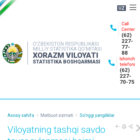
UZ
BOSHQARMA HAQIDA
Call
Center
OCHIQ MA'LUMOTLAR
(62)
227-
NASHRLAR
O'ZBEKISTON RESPUBLIKASI
77-
MILLIY STATISTIKA QO'MITASI
88
INTERAKTIV XIZMATLAR
XORAZM VILOYATI
Ishonch
STATISTIKA BOSHQARMASI
MATBUOT XIZMATI
telefoni
(62)
MUROJAATLAR
227-
70-75
KONTAKTLAR
Asosiy sahifa
Matbuot xizmati
So'nggi yangiliklar
Viloyatning tashqi savdo