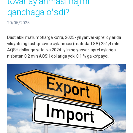
tovar aylanmasi hajmi
qanchaga oʻsdi?
20/05/2025
Dastlabki maʼlumotlarga koʻra, 2025- yil yanvar-aprel oylarida
viloyatning tashqi savdo aylanmasi (matnda TSA) 251,4 mln
AQSH dollariga yetdi va 2024- yilning yanvar-aprel oylariga
nisbatan 0,2 mln AQSH dollariga yoki 0,1 % ga koʻpaydi.