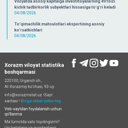
Viloyatda asosiy kapitalga investitsiyalarning 49 foizi
kichik tadbirkorlik subyektlari hissasiga toʻgʻri keladi
04/08/2026
Toʻqimachilik mahsulotlari eksportining asosiy
koʻrsatkichlari
04/08/2026
Xorazm viloyat statistika
boshqarmasi
220100, Urganch sh.,
Al-Xorazmiy ko‘chаsi, 93-uy
info@xorazmstat.uz •
Sayt
xaritasi
•
Bizga xabar yuboring
Veb-saytdan foydalanish uchun
qo'llanma
Ma`lumotda xato topdingizmi?
Uni belgilang va quyidagilarni