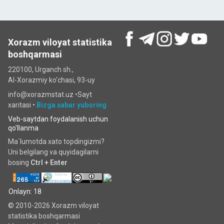
Xorazm viloyat statistika
boshqarmasi
220100, Urganch sh.,
Al-Xorazmiy ko‘chаsi, 93-uy
info@xorazmstat.uz •
Sayt
xaritasi
•
Bizga xabar yuboring
Veb-saytdan foydalanish uchun
qo'llanma
Ma`lumotda xato topdingizmi?
Uni belgilang va quyidagilarni
bosing
Ctrl + Enter
Onlayn: 18
© 2010-2026 Xorazm viloyat
statistika boshqarmasi