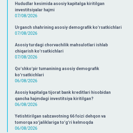
Hududlar kesimida asosiy kapitalga kiritilgan
investitsiyalar hajmi
07/08/2026
Urganch shahrining asosiy demografik koʻrsatkichlari
07/08/2026
Asosiy turdagi chorvachilik mahsulotlari ishlab
chiqarish koʻrsatkichlari
07/08/2026
Qoʻshkoʻpir tumanining asosiy demografik
koʻrsatkichlari
06/08/2026
Asosiy kapitalga tijorat bank kreditlari hisobidan
qancha hajmdagi investitsiya kiritilgan?
06/08/2026
Yetishtirilgan sabzavotning 66 foizi dehqon va
tomorqa xoʻjaliklariga toʻgʻri kelmoqda
06/08/2026