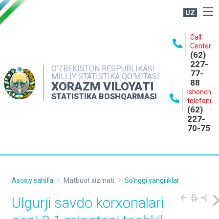
UZ
BOSHQARMA HAQIDA
Call
Center
OCHIQ MA'LUMOTLAR
(62)
227-
NASHRLAR
O'ZBEKISTON RESPUBLIKASI
77-
MILLIY STATISTIKA QO'MITASI
88
INTERAKTIV XIZMATLAR
XORAZM VILOYATI
Ishonch
STATISTIKA BOSHQARMASI
MATBUOT XIZMATI
telefoni
(62)
MUROJAATLAR
227-
70-75
KONTAKTLAR
Asosiy sahifa
Matbuot xizmati
So'nggi yangiliklar
Ulgurji savdo korxonalari