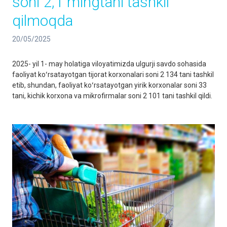
soni 2,1 mingtani tashkil
qilmoqda
20/05/2025
2025- yil 1- may holatiga viloyatimizda ulgurji savdo sohasida
faoliyat koʻrsatayotgan tijorat korxonalari soni 2 134 tani tashkil
etib, shundan, faoliyat koʻrsatayotgan yirik korxonalar soni 33
tani, kichik korxona va mikrofirmalar soni 2 101 tani tashkil qildi.