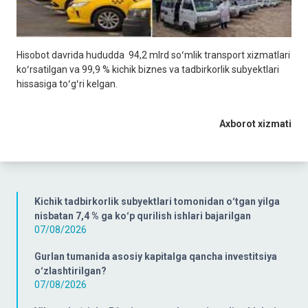
Hisobot davrida hududda 94,2 mlrd soʻmlik transport xizmatlari
koʻrsatilgan va 99,9 % kichik biznes va tadbirkorlik subyektlari
hissasiga toʻgʻri kelgan.
Axborot xizmati
Kichik tadbirkorlik subyektlari tomonidan oʻtgan yilga
nisbatan 7,4 % ga koʻp qurilish ishlari bajarilgan
07/08/2026
Gurlan tumanida asosiy kapitalga qancha investitsiya
oʻzlashtirilgan?
07/08/2026