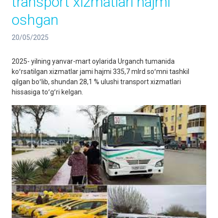
transport xizmatlari hajmi
oshgan
20/05/2025
2025- yilning yanvar-mart oylarida Urganch tumanida
koʻrsatilgan xizmatlar jami hajmi 335,7 mlrd soʻmni tashkil
qilgan boʻlib, shundan 28,1 % ulushi transport xizmatlari
hissasiga toʻgʻri kelgan.