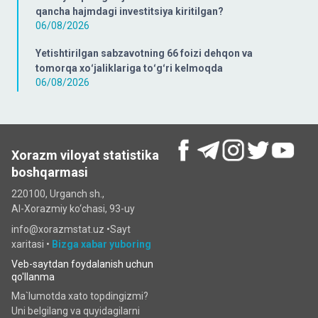
qancha hajmdagi investitsiya kiritilgan?
06/08/2026
Yetishtirilgan sabzavotning 66 foizi dehqon va
tomorqa xoʻjaliklariga toʻgʻri kelmoqda
06/08/2026
Xorazm viloyat statistika
boshqarmasi
220100, Urganch sh.,
Al-Xorazmiy ko‘chаsi, 93-uy
info@xorazmstat.uz •
Sayt
xaritasi
•
Bizga xabar yuboring
Veb-saytdan foydalanish uchun
qo'llanma
Ma`lumotda xato topdingizmi?
Uni belgilang va quyidagilarni