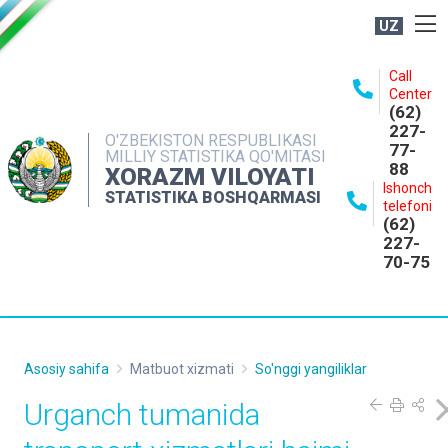
UZ
BOSHQARMA HAQIDA
Call
Center
OCHIQ MA'LUMOTLAR
(62)
227-
NASHRLAR
O'ZBEKISTON RESPUBLIKASI
77-
MILLIY STATISTIKA QO'MITASI
88
INTERAKTIV XIZMATLAR
XORAZM VILOYATI
Ishonch
STATISTIKA BOSHQARMASI
MATBUOT XIZMATI
telefoni
(62)
MUROJAATLAR
227-
70-75
KONTAKTLAR
Asosiy sahifa
Matbuot xizmati
So'nggi yangiliklar
Urganch tumanida