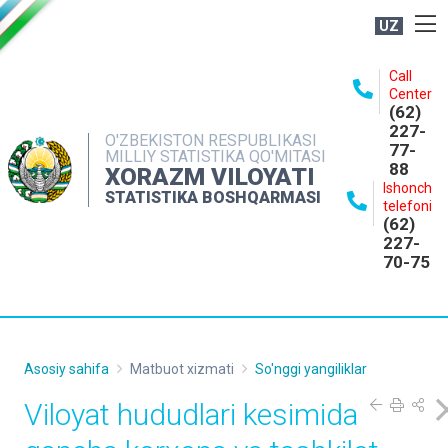
UZ
BOSHQARMA HAQIDA
Call
Center
OCHIQ MA'LUMOTLAR
(62)
227-
NASHRLAR
O'ZBEKISTON RESPUBLIKASI
77-
MILLIY STATISTIKA QO'MITASI
88
INTERAKTIV XIZMATLAR
XORAZM VILOYATI
Ishonch
STATISTIKA BOSHQARMASI
MATBUOT XIZMATI
telefoni
(62)
MUROJAATLAR
227-
70-75
KONTAKTLAR
Asosiy sahifa
Matbuot xizmati
So'nggi yangiliklar
Viloyat hududlari kesimida