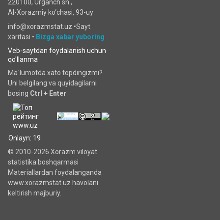
220100, Urganch sh.,
Al-Xorazmiy ko‘chаsi, 93-uy
info@xorazmstat.uz •
Sayt
xaritasi
•
Bizga xabar yuboring
Veb-saytdan foydalanish uchun
qo'llanma
Ma`lumotda xato topdingizmi?
Uni belgilang va quyidagilarni
bosing
Ctrl + Enter
Onlayn: 19
© 2010-2026 Xorazm viloyat
statistika boshqarmasi
Materiallardan foydalanganda
www.xorazmstat.uz havolani
keltirish majburiy.