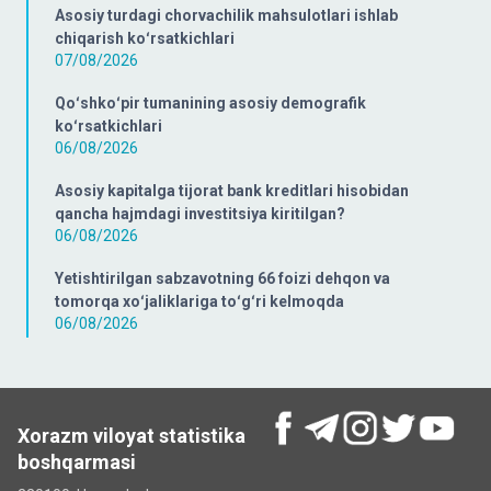
Asosiy turdagi chorvachilik mahsulotlari ishlab
chiqarish koʻrsatkichlari
07/08/2026
Qoʻshkoʻpir tumanining asosiy demografik
koʻrsatkichlari
06/08/2026
Asosiy kapitalga tijorat bank kreditlari hisobidan
qancha hajmdagi investitsiya kiritilgan?
06/08/2026
Yetishtirilgan sabzavotning 66 foizi dehqon va
tomorqa xoʻjaliklariga toʻgʻri kelmoqda
06/08/2026
Xorazm viloyat statistika
boshqarmasi