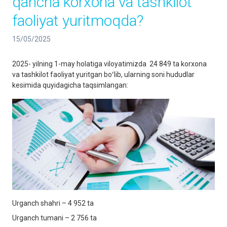
qancha korxona va tashkilot
faoliyat yuritmoqda?
15/05/2025
2025- yilning 1-may holatiga viloyatimizda 24 849 ta korxona
va tashkilot faoliyat yuritgan boʻlib, ularning soni hududlar
kesimida quyidagicha taqsimlangan:
Urganch shahri – 4 952 ta
Urganch tumani – 2 756 ta