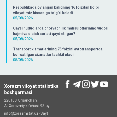
Respublikada ovlangan baliqning 16 foizdan koʻpi
viloyatimiz hissasiga toʻgʻri keladi
05/08/2026
Qaysi hududlarda chorvachilik mahsulotlarining yuqori
hajmi va oʻsish surʼati qayd etilgan?
05/08/2026
Transport xizmatlarining 75 foizini avtotransportda
koʻrsatilgan xizmatlar tashkil etadi
05/08/2026
Xorazm viloyat statistika
boshqarmasi
220100, Urganch sh.,
Al-Xorazmiy ko‘chаsi, 93-uy
info@xorazmstat.uz •
Sayt