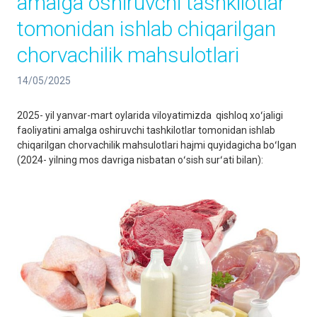
amalga oshiruvchi tashkilotlar
tomonidan ishlab chiqarilgan
chorvachilik mahsulotlari
14/05/2025
2025- yil yanvar-mart oylarida viloyatimizda qishloq xoʻjaligi
faoliyatini amalga oshiruvchi tashkilotlar tomonidan ishlab
chiqarilgan chorvachilik mahsulotlari hajmi quyidagicha boʻlgan
(2024- yilning mos davriga nisbatan oʻsish surʻati bilan):