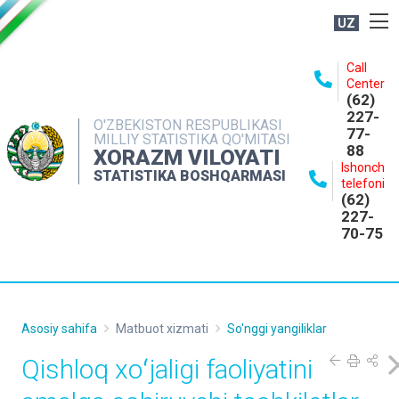
UZ
BOSHQARMA HAQIDA
Call
Center
OCHIQ MA'LUMOTLAR
(62)
227-
NASHRLAR
O'ZBEKISTON RESPUBLIKASI
77-
MILLIY STATISTIKA QO'MITASI
88
INTERAKTIV XIZMATLAR
XORAZM VILOYATI
Ishonch
STATISTIKA BOSHQARMASI
MATBUOT XIZMATI
telefoni
(62)
MUROJAATLAR
227-
70-75
KONTAKTLAR
Asosiy sahifa
Matbuot xizmati
So'nggi yangiliklar
Qishloq xoʻjaligi faoliyatini