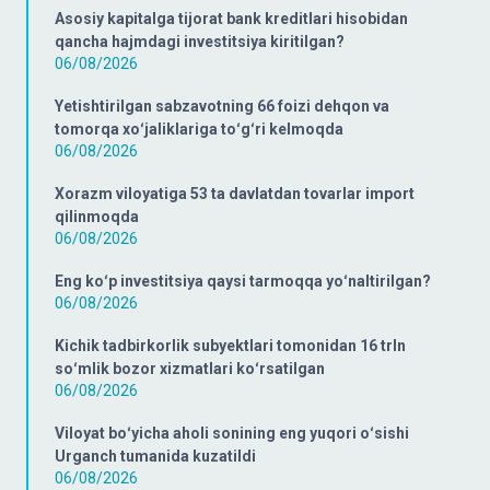
Asosiy kapitalga tijorat bank kreditlari hisobidan
qancha hajmdagi investitsiya kiritilgan?
06/08/2026
Yetishtirilgan sabzavotning 66 foizi dehqon va
tomorqa xoʻjaliklariga toʻgʻri kelmoqda
06/08/2026
Xorazm viloyatiga 53 ta davlatdan tovarlar import
qilinmoqda
06/08/2026
Eng koʻp investitsiya qaysi tarmoqqa yoʻnaltirilgan?
06/08/2026
Kichik tadbirkorlik subyektlari tomonidan 16 trln
soʻmlik bozor xizmatlari koʻrsatilgan
06/08/2026
Viloyat boʻyicha aholi sonining eng yuqori oʻsishi
Urganch tumanida kuzatildi
06/08/2026