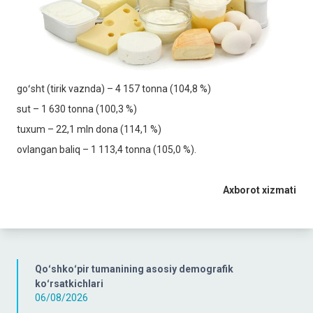
goʻsht (tirik vaznda) – 4 157 tonna (104,8 %)
sut – 1 630 tonna (100,3 %)
tuxum – 22,1 mln dona (114,1 %)
ovlangan baliq – 1 113,4 tonna (105,0 %).
Axborot xizmati
Qoʻshkoʻpir tumanining asosiy demografik
koʻrsatkichlari
06/08/2026