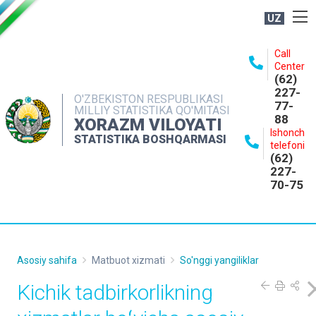
UZ
BOSHQARMA HAQIDA
Call
Center
OCHIQ MA'LUMOTLAR
(62)
227-
NASHRLAR
O'ZBEKISTON RESPUBLIKASI
77-
MILLIY STATISTIKA QO'MITASI
88
INTERAKTIV XIZMATLAR
XORAZM VILOYATI
Ishonch
STATISTIKA BOSHQARMASI
MATBUOT XIZMATI
telefoni
(62)
MUROJAATLAR
227-
70-75
KONTAKTLAR
Asosiy sahifa
Matbuot xizmati
So'nggi yangiliklar
Kichik tadbirkorlikning