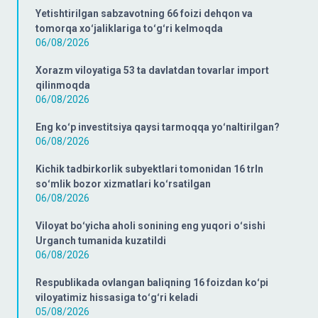
Yetishtirilgan sabzavotning 66 foizi dehqon va
tomorqa xoʻjaliklariga toʻgʻri kelmoqda
06/08/2026
Xorazm viloyatiga 53 ta davlatdan tovarlar import
qilinmoqda
06/08/2026
Eng koʻp investitsiya qaysi tarmoqqa yoʻnaltirilgan?
06/08/2026
Kichik tadbirkorlik subyektlari tomonidan 16 trln
soʻmlik bozor xizmatlari koʻrsatilgan
06/08/2026
Viloyat boʻyicha aholi sonining eng yuqori oʻsishi
Urganch tumanida kuzatildi
06/08/2026
Respublikada ovlangan baliqning 16 foizdan koʻpi
viloyatimiz hissasiga toʻgʻri keladi
05/08/2026