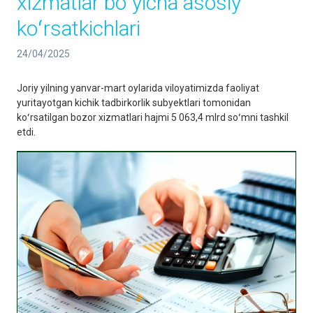
xizmatlar boʻyicha asosiy
koʻrsatkichlari
24/04/2025
Joriy yilning yanvar-mart oylarida viloyatimizda faoliyat
yuritayotgan kichik tadbirkorlik subyektlari tomonidan
koʻrsatilgan bozor xizmatlari hajmi 5 063,4 mlrd soʻmni tashkil
etdi.