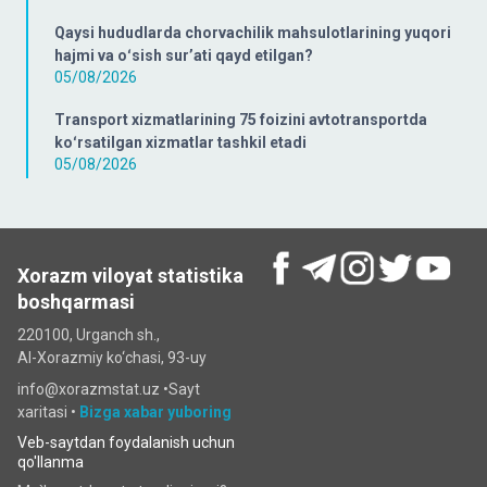
Qaysi hududlarda chorvachilik mahsulotlarining yuqori
hajmi va oʻsish surʼati qayd etilgan?
05/08/2026
Transport xizmatlarining 75 foizini avtotransportda
koʻrsatilgan xizmatlar tashkil etadi
05/08/2026
Xorazm viloyat statistika
boshqarmasi
220100, Urganch sh.,
Al-Xorazmiy ko‘chаsi, 93-uy
info@xorazmstat.uz •
Sayt
xaritasi
•
Bizga xabar yuboring
Veb-saytdan foydalanish uchun
qo'llanma