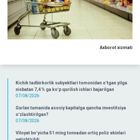
Axborot xizmati
Kichik tadbirkorlik subyektlari tomonidan oʻtgan yilga
nisbatan 7,4 % ga koʻp qurilish ishlari bajarilgan
07/08/2026
Gurlan tumanida asosiy kapitalga qancha investitsiya
oʻzlashtirilgan?
07/08/2026
Viloyat boʻyicha 51 ming tonnadan ortiq poliz ekinlari
yetishtirildi