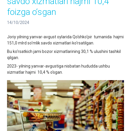
savdo xizmatlari hajmi 10,4
foizga o‘sgan
14/10/2024
Joriy yilning yanvar-avgust oylarida Qo‘shko‘pir tumanida hajmi
151,0 mlrd so‘mlik savdo xizmatlari ko‘rsatilgan.
Bu ko‘rsatkich jami bozor xizmatlarining 30,1 % ulushini tashkil
qilgan.
2023- yilning yanvar-avgustiga nisbatan hududda ushbu
xizmatlar hajmi 10,4 % o‘sgan.