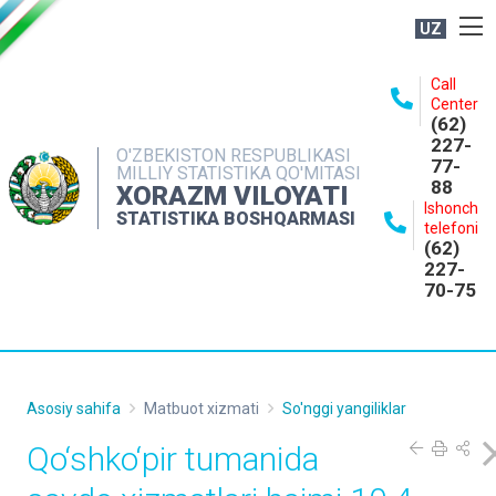
UZ
BOSHQARMA HAQIDA
Call
Center
OCHIQ MA'LUMOTLAR
(62)
227-
NASHRLAR
O'ZBEKISTON RESPUBLIKASI
77-
MILLIY STATISTIKA QO'MITASI
88
INTERAKTIV XIZMATLAR
XORAZM VILOYATI
Ishonch
STATISTIKA BOSHQARMASI
MATBUOT XIZMATI
telefoni
(62)
MUROJAATLAR
227-
70-75
KONTAKTLAR
Asosiy sahifa
Matbuot xizmati
So'nggi yangiliklar
Qo‘shko‘pir tumanida