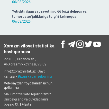
06/08/2026
Yetishtirilgan sabzavotning 66 foizi dehqon va
tomorqa xoʻjaliklariga toʻgʻri kelmoqda
06/08/2026
Xorazm viloyat statistika
boshqarmasi
220100, Urganch sh.,
Al-Xorazmiy ko‘chаsi, 93-uy
info@xorazmstat.uz •
Sayt
xaritasi
•
Bizga xabar yuboring
Veb-saytdan foydalanish uchun
qo'llanma
Ma`lumotda xato topdingizmi?
Uni belgilang va quyidagilarni
bosing
Ctrl + Enter