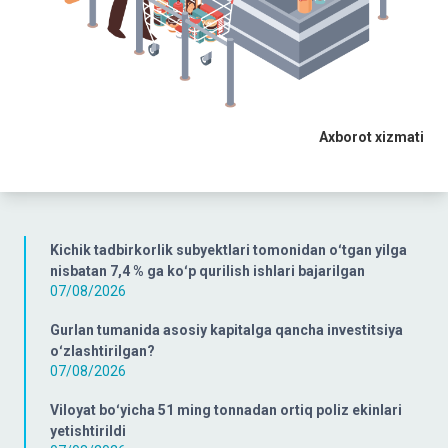
Axborot xizmati
Kichik tadbirkorlik subyektlari tomonidan oʻtgan yilga
nisbatan 7,4 % ga koʻp qurilish ishlari bajarilgan
07/08/2026
Gurlan tumanida asosiy kapitalga qancha investitsiya
oʻzlashtirilgan?
07/08/2026
Viloyat boʻyicha 51 ming tonnadan ortiq poliz ekinlari
yetishtirildi