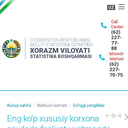
UZ
BOSHQARMA HAQIDA
Call
Center
OCHIQ MA'LUMOTLAR
(62)
227-
NASHRLAR
O'ZBEKISTON RESPUBLIKASI
77-
MILLIY STATISTIKA QO'MITASI
88
INTERAKTIV XIZMATLAR
XORAZM VILOYATI
Ishonch
STATISTIKA BOSHQARMASI
MATBUOT XIZMATI
telefoni
(62)
MUROJAATLAR
227-
70-75
KONTAKTLAR
Asosiy sahifa
Matbuot xizmati
So'nggi yangiliklar
Eng ko‘p xususiy korxona