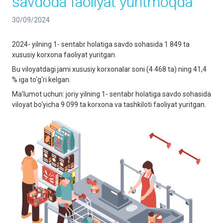
savdoda faoliyat yuritmoqda
30/09/2024
2024- yilning 1- sentabr holatiga savdo sohasida 1 849 ta
xususiy korxona faoliyat yuritgan.
Bu viloyatdagi jami xususiy korxonalar soni (4 468 ta) ning 41,4
% iga to‘g‘ri kelgan.
Ma’lumot uchun: joriy yilning 1- sentabr holatiga savdo sohasida
viloyat bo‘yicha 9 099 ta korxona va tashkiloti faoliyat yuritgan.