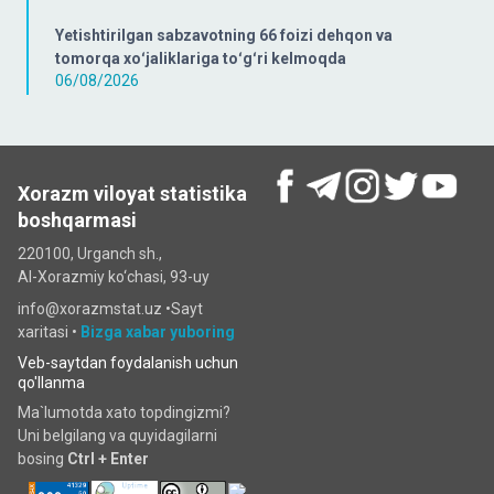
Yetishtirilgan sabzavotning 66 foizi dehqon va
tomorqa xoʻjaliklariga toʻgʻri kelmoqda
06/08/2026
Xorazm viloyat statistika
boshqarmasi
220100, Urganch sh.,
Al-Xorazmiy ko‘chаsi, 93-uy
info@xorazmstat.uz •
Sayt
xaritasi
•
Bizga xabar yuboring
Veb-saytdan foydalanish uchun
qo'llanma
Ma`lumotda xato topdingizmi?
Uni belgilang va quyidagilarni
bosing
Ctrl + Enter